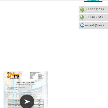
+ 86-13815857905: +86-13815857905
+ 86-025-51873962
export@nova-china.com