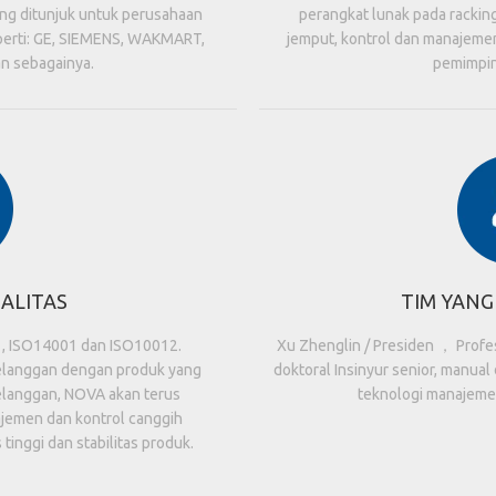
ang ditunjuk untuk perusahaan
perangkat lunak pada racking
eperti: GE, SIEMENS, WAKMART,
jemput, kontrol dan manajeme
 sebagainya.
pemimpin
UALITAS
TIM YANG
, ISO14001 dan ISO10012.
Xu Zhenglin / Presiden ， Profes
pelanggan dengan produk yang
doktoral Insinyur senior, manual
langgan, NOVA akan terus
teknologi manajemen 
emen dan kontrol canggih
tinggi dan stabilitas produk.