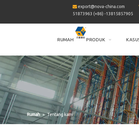
export@nova-china.com

51873963 (+86) -13815857905
RUMAH
PRODUK
KASU
Rumah
»
Tentang kami