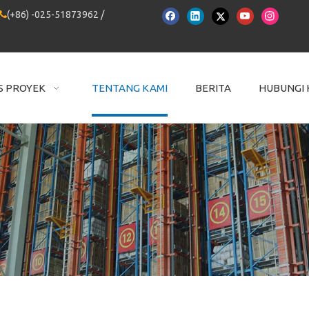
(+86) -025-51873962 /

S PROYEK
TENTANG KAMI
BERITA
HUBUNGI 