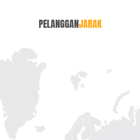
PELANGGAN
JARAK