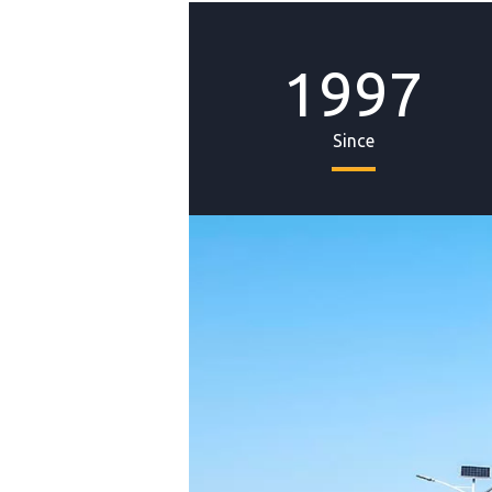
1997
Since