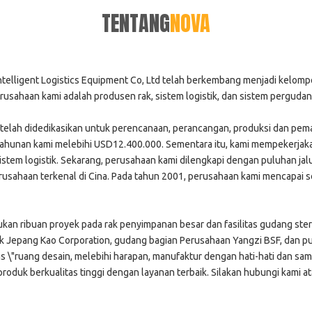
TENTANG
NOVA
ntelligent Logistics Equipment Co, Ltd telah berkembang menjadi kelom
usahaan kami adalah produsen rak, sistem logistik, dan sistem pergudang
 telah didedikasikan untuk perencanaan, perancangan, produksi dan pemas
tahunan kami melebihi USD12.400.000. Sementara itu, kami mempekerjaka
tem logistik. Sekarang, perusahaan kami dilengkapi dengan puluhan jalur
usahaan terkenal di Cina. Pada tahun 2001, perusahaan kami mencapai s
ukan ribuan proyek pada rak penyimpanan besar dan fasilitas gudang ste
uk Jepang Kao Corporation, gudang bagian Perusahaan Yangzi BSF, dan pus
s \"ruang desain, melebihi harapan, manufaktur dengan hati-hati dan sama
oduk berkualitas tinggi dengan layanan terbaik. Silakan hubungi kami at