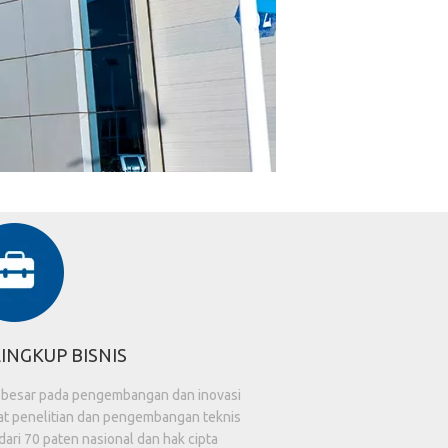
INGKUP BISNIS
 besar pada pengembangan dan inovasi
t penelitian dan pengembangan teknis
dari 70 paten nasional dan hak cipta