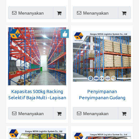
VNA Lorong Sangat Sempit
Menanyakan
Menanyakan
Kapasitas 500kg Racking
Penyimpanan
Selektif Baja Multi -Lapisan
Penyimpanan Gudang
Tahan
Pemasok Rak Pallet
Selektif
Menanyakan
Menanyakan