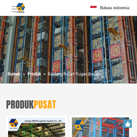
Bahasa indonesia
Rumah
»
Produk
»
Racking Pallet Tugas Berat
PRODUK
PUSAT