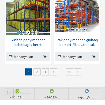
Gudang penyimpanan
Rak penyimpanan gudang
palet tugas berat
bersertifikat CE untuk
berkendara melalui racking
gudang industri
Menanyakan
Menanyakan
1
2
3
4
...
30
»
+ 86-1381...
+ 86-025-...
export@no...