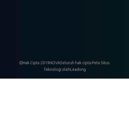
Mezzanine Racking
Racking Didukung ...
Radio Shuttle Racking
Hak Cipta 2019NOVASeluruh hak cipta.
Peta Situs

Teknologi oleh
Leadong