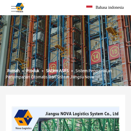
Bahasa indonesia
Rumah
»
Produk
»
Sistem ASRS
»
Sistem Pengambilan
Penyimpanan Otomatis Dari Sistem Jiangsu Nova