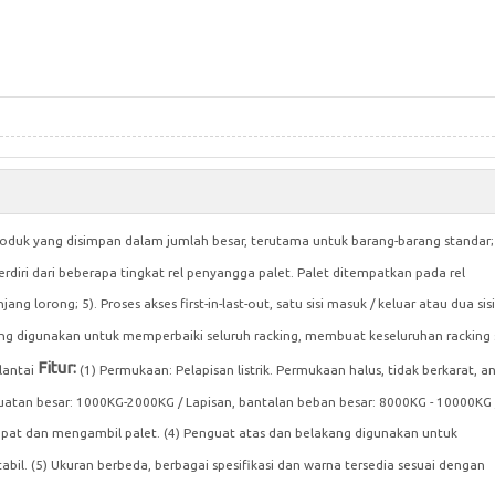
 produk yang disimpan dalam jumlah besar, terutama untuk barang-barang standar; 
terdiri dari beberapa tingkat rel penyangga palet. Palet ditempatkan pada rel
ang lorong; 5). Proses akses first-in-last-out, satu sisi masuk / keluar atau dua sisi
ang digunakan untuk memperbaiki seluruh racking, membuat keseluruhan racking 
Fitur:
lantai
(1) Permukaan: Pelapisan listrik. Permukaan halus, tidak berkarat, an
atan besar: 1000KG-2000KG / Lapisan, bantalan beban besar: 8000KG - 10000KG 
empat dan mengambil palet. (4) Penguat atas dan belakang digunakan untuk
bil. (5) Ukuran berbeda, berbagai spesifikasi dan warna tersedia sesuai dengan